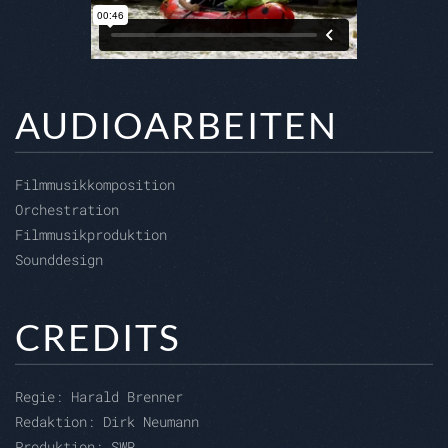
AUDIOARBEITEN
Filmmusikkomposition
Orchestration
Filmmusikproduktion
Sounddesign
CREDITS
Regie:
Harald Brenner
Redaktion:
Dirk Neumann
Produktion:
SWR