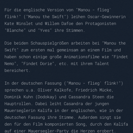
Für die englische Version von "Manou - flieg'
flink!" ("Manou the Swift") leihen Oscar-Gewinnerin
Kate Winslet und Willem Dafoe den Protagonisten
"Blanche" und "Yves" ihre Stimmen.
Die beiden Schauspielgrößen arbeiten bei "Manou the
Swift" zum ersten mal gemeinsam an einem Film und
haben schon einige große Animationsfilme wie "Findet
Nemo", "Findet Dorie", etc. mit ihrem Talent
bereichert.
In der deutschen Fassung ("Manou - flieg' flink!")
sprechen u.a. Oliver Kalkofe, Friedrich Mücke,
Dominik Kuhn (Dodokay) und Cassandra Steen die
Hauptrollen. Dabei leiht Casandra der jungen
Mauerseglerin Kalifa in der englischen, wie in der
deutschen Fassung ihre Stimme. Außerdem singt sie
den für den Film komponierten Song, durch den Kalifa
auf einer Mauersegler-Party die Herzen erobert.