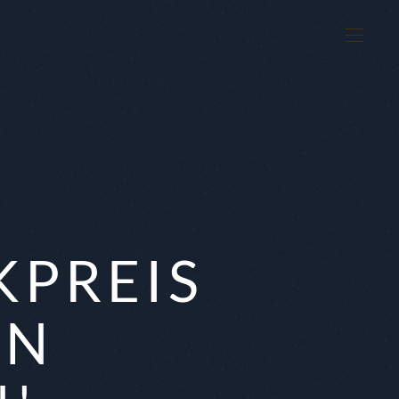
KPREIS
ON