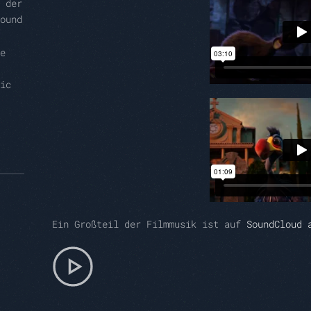
 der
ound
e
ic
Ein Großteil der Filmmusik ist auf
SoundCloud 