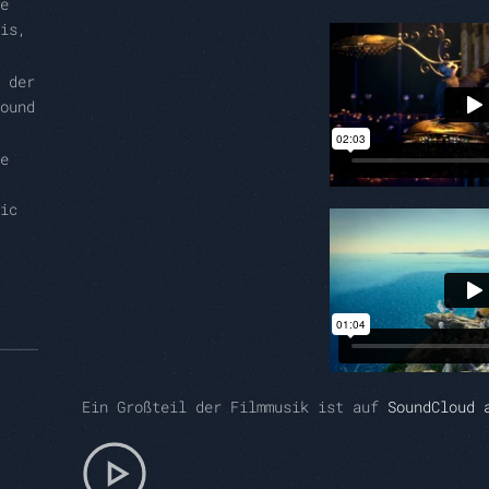
e
is,
 der
ound
e
ic
Ein Großteil der Filmmusik ist auf
SoundCloud 