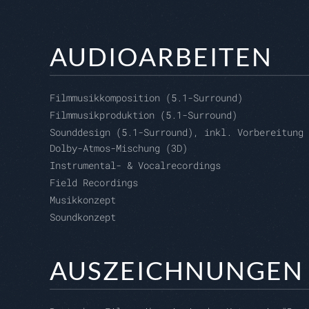
AUDIOARBEITEN
Filmmusikkomposition (5.1-Surround)
Filmmusikproduktion (5.1-Surround)
Sounddesign (5.1-Surround), inkl. Vorbereitung 
Dolby-Atmos-Mischung (3D)
Instrumental- & Vocalrecordings
Field Recordings
Musikkonzept
Soundkonzept
AUSZEICHNUNGEN