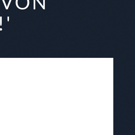
 VON
!'