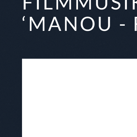
FILMMUSI
‘MANOU - 