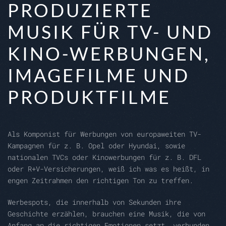
PRODUZIERTE
MUSIK FÜR TV- UND
KINO-WERBUNGEN,
IMAGEFILME UND
PRODUKTFILME
Als Komponist für Werbungen von europaweiten TV-
Kampagnen für z. B. Opel oder Hyundai, sowie
nationalen TVCs oder Kinowerbungen für z. B. DFL
oder R+V-Versicherungen, weiß ich was es heißt, in
engen Zeitrahmen den richtigen Ton zu treffen.
Werbespots, die innerhalb von Sekunden ihre
Geschichte erzählen, brauchen eine Musik, die von
Anfang an die richtigen Emotionen setzt, verbunden