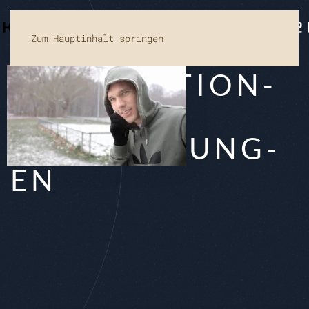
Zum Hauptinhalt springen
KOM­PO­SI­TI­ON­
EN
FÜR WER­BUNG­
EN